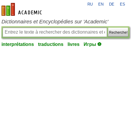
RU
EN
DE
ES
fr-academic.com
Dictionnaires et Encyclopédies sur 'Academic'
Recherche!
interprétations
traductions
livres
Игры ⚽